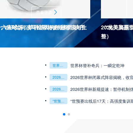
查看更多
杯十六座球场：草种基因的跨洲漂流与生
：VAR如何改写世界杯的规则与秩序
2026美加
“北美高原
整）
2026世界杯J
杯最强矛与盾的终极对话
6世预赛非洲主场绞杀战”
世界杯替补奇兵：一瞬定乾坤
世界杯替补奇兵：一瞬定乾坤
2026世界杯J组前瞻：阿根廷一骑绝尘
阿尔及利亚与奥地利激战争夺出线权
权
世界杯绝杀瞬间”
预赛附加赛的公平性反思”
2026世界杯闭幕式阵容揭晓，收
“北美冷链暗战：2
2026世界杯闭幕式阵容揭晓
收官盛典看点全解析
“北美冷链暗战：2026世界杯跨境餐食的防疫困局”
组第三的晋级密码藏在哪一环？**
乾坤：2026世界杯决赛用球设计解读
2026世界杯新规提速：暂停机制
**世界杯菜鸟破
2026世界杯新规提速：暂停机制优化助推比赛流畅度飞跃
**世界杯菜鸟破咒记：美加墨的零胜突围战**
观赛解决方案：球迷行李“门到门”极速转运，单场票专属动
瞬间，重塑足球荣耀
“世预赛出线后17天：高强度集训
“2026世界杯抽
“世预赛出线后17天：高强度集训期的体能重建与战术转化”
“2026世界杯抽签：死亡之组已成伪命题？”